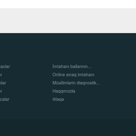
maclar
İmtahanı ballarının...
ar
Online sınaq imtahanı
mlər
Müəllimlərin diaqnostik...
ər
Haqqımızda
calar
Əlaqə