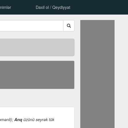
nimlər
Daxil ol / Qeydiyyat
səmənli);
Arıq
üzünü seyrək tük