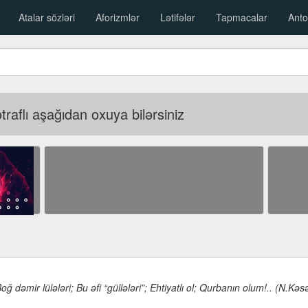
Atalar sözləri
Aforizmlər
Lətifələr
Tapmacalar
Anto
raflı aşağıdan oxuya bilərsiniz
Boğ dəmir lülələri; Bu əfi “güllələri”; Ehtiyatlı ol; Qurbanın olum!.. (N.Kə