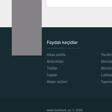
Faydalı keçidlər
Əsas səhifə
Yanılt
Antonimlər
İdioml
Testlər
Aforiz
İnşalar
Lətifəl
Atalar sözləri
Tapma
www.testbook.az © 2026