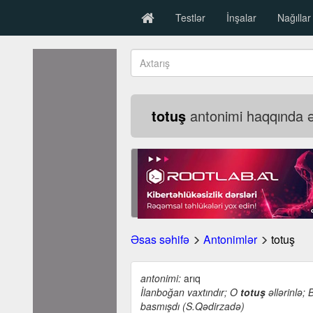
Testlər
İnşalar
Nağıllar
totuş
antonimi haqqında ət
Əsas səhifə
Antonimlər
totuş
antonimi:
arıq
İlanboğan vaxtındır; O
totuş
əllərinlə; 
basmışdı (S.Qədirzadə)