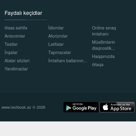
Faydalı keçidlər
Əsas səhifə
İdiomlar
Online sınaq
imtahanı
Antonimlər
Aforizmlər
Müəllimlərin
Testlər
Lətifələr
diaqnostik...
İnşalar
Tapmacalar
Haqqımızda
Atalar sözləri
İmtahanı ballarının...
Əlaqə
Yanıltmaclar
www.testbook.az © 2026