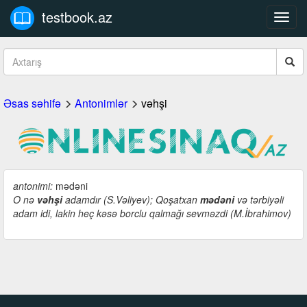
testbook.az
Toggl
navig
Əsas səhifə
Antonimlər
vəhşi
antonimi:
mədəni
O nə
vəhşi
adamdır (S.Vəliyev); Qoşatxan
mədəni
və tərbiyəli
adam idi, lakin heç kəsə borclu qalmağı sevməzdi (M.İbrahimov)