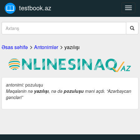
testbook.az
Toggl
navig
Əsas səhifə
Antonimlər
yazılışı
antonimi:
pozuluşu
Məqalənin nə
yazılışı
, nə də
pozuluşu
məni açdı. “Azərbaycan
gəncləri”