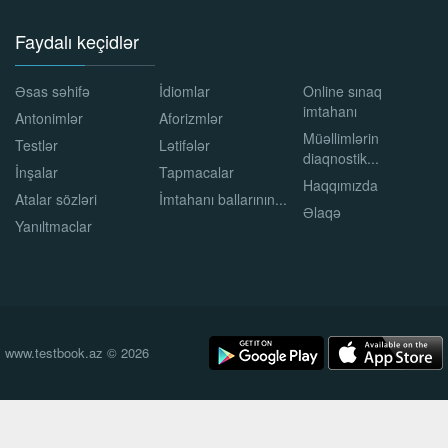
Faydalı keçidlər
Əsas səhifə
İdiomlar
Online sınaq
imtahanı
Antonimlər
Aforizmlər
Müəllimlərin
Testlər
Lətifələr
diaqnostik...
İnşalar
Tapmacalar
Haqqımızda
Atalar sözləri
İmtahanı ballarının...
Əlaqə
Yanıltmaclar
www.testbook.az © 2026