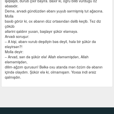
işıqlaşdı, durub çıxır bayıra. Baxır ki, oğru bilib vurduğu öz
əbasıdır.
Demə, arvadı gündüzdən əbanı yuyub sərmişmiş tut ağacına.
Molla
baxıb görür ki, ox əbanın düz ortasından dəlib keçib. Tez diz
çöküb
əllərini qaldırır yuxarı, başlayır şükür eləməyə.
Arvadı soruşur:
– A kişi, əbanı vurub deşdiyin bəs deyil, hələ bir şükür də
eləyirsən?!
Molla deyir:
– Arvad, sən də şükür elə! Allah eləməmişdən, Allah
eləməmişdən,
dilim-ağzım qurusun! Bəlkə oxu atanda mən özüm də əbanın
içində olaydım. Şükür elə ki, olmamışam. Yoxsa indi ərsiz
qalmışdın.