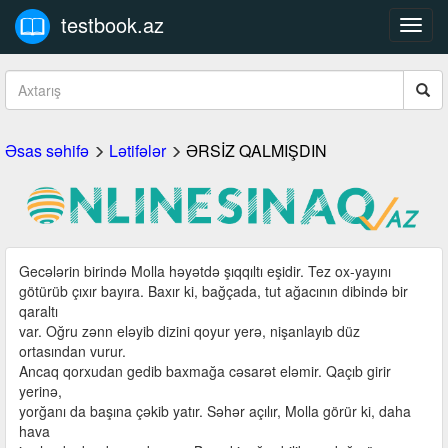
testbook.az
Toggl
navig
Əsas səhifə
Lətifələr
ƏRSİZ QALMIŞDIN
Gecələrin birində Molla həyətdə şıqqıltı eşidir. Tez ox-yayını
götürüb çıxır bayıra. Baxır ki, bağçada, tut ağacının dibində bir
qaraltı
var. Oğru zənn eləyib dizini qoyur yerə, nişanlayıb düz
ortasından vurur.
Ancaq qorxudan gedib baxmağa cəsarət eləmir. Qaçıb girir
yerinə,
yorğanı da başına çəkib yatır. Səhər açılır, Molla görür ki, daha
hava