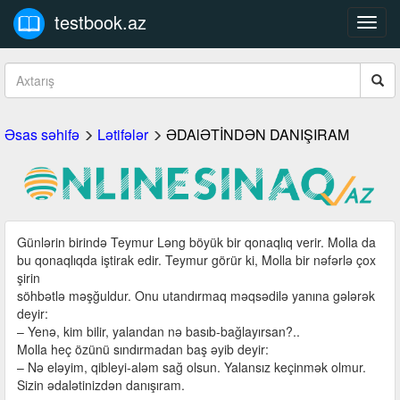
testbook.az
Toggl
navig
Əsas səhifə
Lətifələr
ƏDAlƏTİNDƏN DANIŞIRAM
Günlərin birində Teymur Ləng böyük bir qonaqlıq verir. Molla da
bu qonaqlıqda iştirak edir. Teymur görür ki, Molla bir nəfərlə çox
şirin
söhbətlə məşğuldur. Onu utandırmaq məqsədilə yanına gələrək
deyir:
– Yenə, kim bilir, yalandan nə basıb-bağlayırsan?..
Molla heç özünü sındırmadan baş əyib deyir:
– Nə eləyim, qibleyi-aləm sağ olsun. Yalansız keçinmək olmur.
Sizin ədalətinizdən danışıram.