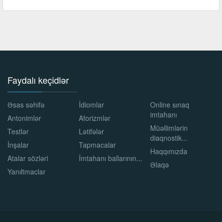
Faydalı keçidlər
Əsas səhifə
İdiomlar
Online sınaq
imtahanı
Antonimlər
Aforizmlər
Müəllimlərin
Testlər
Lətifələr
diaqnostik...
İnşalar
Tapmacalar
Haqqımızda
Atalar sözləri
İmtahanı ballarının...
Əlaqə
Yanıltmaclar