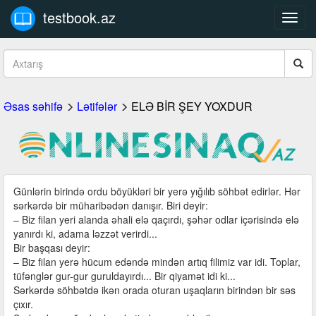
testbook.az
Toggl
navig
Əsas səhifə
Lətifələr
ELƏ BİR ŞEY YOXDUR
Günlərin birində ordu böyükləri bir yerə yığılıb söhbət edirlər. Hər
sərkərdə bir müharibədən danışır. Biri deyir:
– Biz filan yeri alanda əhali elə qaçırdı, şəhər odlar içərisində elə
yanırdı ki, adama ləzzət verirdi...
Bir başqası deyir:
– Biz filan yerə hücum edəndə mindən artıq filimiz var idi. Toplar,
tüfənglər gur-gur guruldayırdı... Bir qiyamət idi ki...
Sərkərdə söhbətdə ikən orada oturan uşaqların birindən bir səs
çıxır.