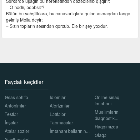
Sərkərdə uşağın bu hərəkətindən qəzəblənib qışqırır:
– O nədir, ədəbsiz?
Bütün bu vəhşiliklərə, bu canavarlıqlara qulaq asmaqdan təngə
gəlmiş Molla deyir:
– Sizin topların səsindən qorxub. Elə bir şey yoxdur.
Faydalı keçidlər
Əsas səhifə
İdiomlar
Online sınaq
imtahanı
Antonimlər
Aforizmlər
Müəllimlərin
Testlər
Lətifələr
diaqnostik...
İnşalar
Tapmacalar
Haqqımızda
Atalar sözləri
İmtahanı ballarının...
Əlaqə
Yanıltmaclar