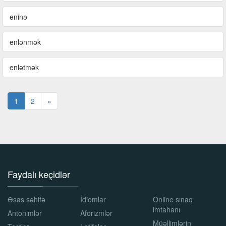
eninə
enlənmək
enlətmək
1
2
»
Faydalı keçidlər
Əsas səhifə
İdiomlar
Online sınaq
imtahanı
Antonimlər
Aforizmlər
Müəllimlərin