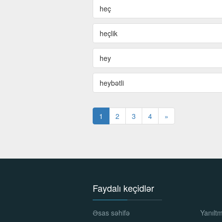
heç
heçlik
hey
heybətli
1
2
3
4
»
Faydalı keçidlər
Əsas səhifə
Yanılt