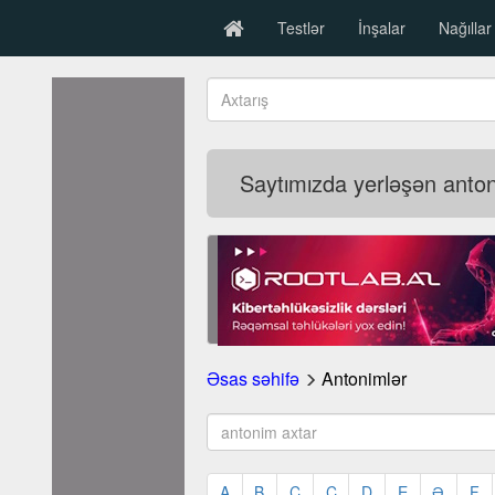
Testlər
İnşalar
Nağıllar
Saytımızda yerləşən antoni
Əsas səhifə
Antonimlər
A
B
C
Ç
D
E
Ə
F