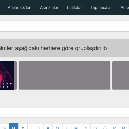
Atalar sözləri
Aforizmlər
Lətifələr
Tapmacalar
Anto
mlər aşağıdakı hərflərə görə qruplaşdırılıb
G
H
X
İ
J
K
Q
L
M
N
O
Ö
P
R