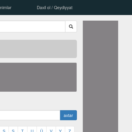
nimlər
Daxil ol / Qeydiyyat
axtar
S
Ş
T
U
Ü
V
Y
Z