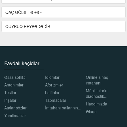
QAÇ GÖLƏ TƏRƏF
QUYRUQ HEYBƏDƏDİR
Faydalı keçidlər
Əsas səhifə
İdiomlar
Online sınaq
imtahanı
Antonimlər
Aforizmlər
Müəllimlərin
Testlər
Lətifələr
diaqnostik...
İnşalar
Tapmacalar
Haqqımızda
Atalar sözləri
İmtahanı ballarının...
Əlaqə
Yanıltmaclar