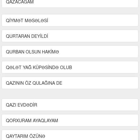
QAZACAĞAM
QİYMƏT MƏSƏLƏSİ
QURTARAN DEYİLDİ
QURBAN OLSUN HAKİMƏ
QƏLƏT YAĞ KÜPƏSİNDƏ OLUB
QAZININ ÖZ QULAĞINA DE
QAZI EVDƏDİR
QORXURAM AYAQLAYAM
QAYTARIM ÖZÜNƏ