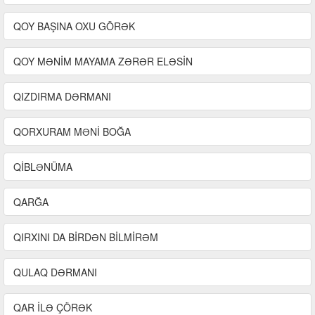
QOY BAŞINA OXU GÖRƏK
QOY MƏNİM MAYAMA ZƏRƏR ELƏSİN
QIZDIRMA DƏRMANI
QORXURAM MƏNİ BOĞA
QİBLƏNÜMA
QARĞA
QIRXINI DA BİRDƏN BİLMİRƏM
QULAQ DƏRMANI
QAR İLƏ ÇÖRƏK