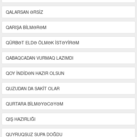
QALARSAN ƏRSİZ
QARIŞA BİLMƏRƏM
QÜRBƏT ELDƏ ÖLMƏK İSTƏYİRƏM
QABAQCADAN VURMAQ LAZIMDI
QOY İNDİDƏN HAZIR OLSUN
QUZUDAN DA SAKİT OLAR
QURTARA BİLMƏYƏCƏYƏM
QIŞ HAZIRLIĞI
QUYRUQSUZ SUPA DOĞDU