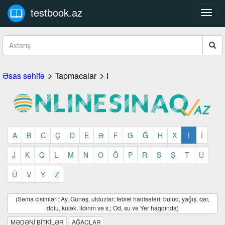
testbook.az
Toggl
navig
Əsas səhifə
Tapmacalar
I
A
B
C
Ç
D
E
Ə
F
G
Ğ
H
X
I
İ
J
K
Q
L
M
N
O
Ö
P
R
S
Ş
T
U
Ü
V
Y
Z
(Səma cisimləri: Ay, Günəş, ulduzlar; təbiət hadisələri: bulud, yağış, qar,
dolu, külək, ildırım və s.; Od, su və Yer haqqında)
MƏDƏNİ BİTKİLƏR
AĞACLAR