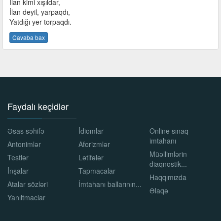
İlan kimi xışıldar,
İlan deyil, yarpaqdı,
Yatdığı yer torpaqdı.
Cavaba bax
Faydalı keçidlər
Əsas səhifə
İdiomlar
Online sınaq
imtahanı
Antonimlər
Aforizmlər
Müəllimlərin
Testlər
Lətifələr
diaqnostik...
İnşalar
Tapmacalar
Haqqımızda
Atalar sözləri
İmtahanı ballarının...
Əlaqə
Yanıltmaclar