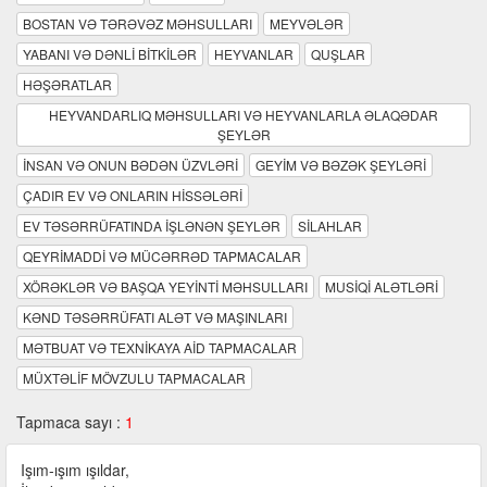
BOSTAN VƏ TƏRƏVƏZ MƏHSULLARI
MEYVƏLƏR
YABANI VƏ DƏNLİ BİTKİLƏR
HEYVANLAR
QUŞLAR
HƏŞƏRATLAR
HEYVANDARLIQ MƏHSULLARI VƏ HEYVANLARLA ƏLAQƏDAR
ŞEYLƏR
İNSAN VƏ ONUN BƏDƏN ÜZVLƏRİ
GEYİM VƏ BƏZƏK ŞEYLƏRİ
ÇADIR EV VƏ ONLARIN HİSSƏLƏRİ
EV TƏSƏRRÜFATINDA İŞLƏNƏN ŞEYLƏR
SİLAHLAR
QEYRİMADDİ VƏ MÜCƏRRƏD TAPMACALAR
XÖRƏKLƏR VƏ BAŞQA YEYİNTİ MƏHSULLARI
MUSİQİ ALƏTLƏRİ
KƏND TƏSƏRRÜFATI ALƏT VƏ MAŞINLARI
MƏTBUAT VƏ TEXNİKAYA AİD TAPMACALAR
MÜXTƏLİF MÖVZULU TAPMACALAR
Tapmaca sayı :
1
Işım-ışım ışıldar,