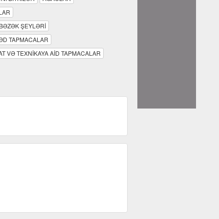
LAR
 BƏZƏK ŞEYLƏRİ
ƏD TAPMACALAR
T VƏ TEXNİKAYA AİD TAPMACALAR