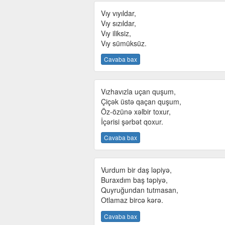
Vıy vıyıldar,
Vıy sızıldar,
Vıy iliksiz,
Vıy sümüksüz.
Cavaba bax
Vızhavızla uçan quşum,
Çiçək üstə qaçan quşum,
Öz-özünə xəlbir toxur,
İçərisi şərbət qoxur.
Cavaba bax
Vurdum bir daş ləpiyə,
Buraxdım baş təpiyə,
Quyruğundan tutmasan,
Otlamaz bircə kərə.
Cavaba bax