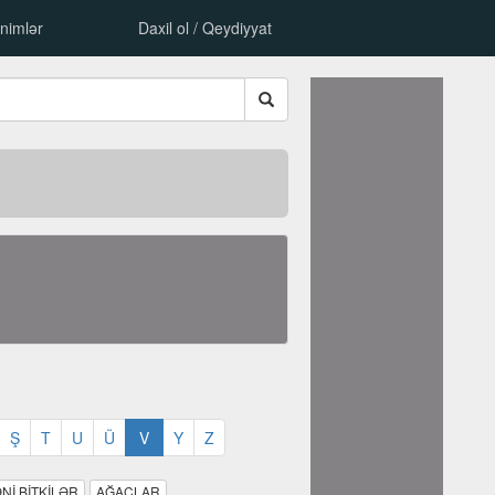
nimlər
Daxil ol / Qeydiyyat
Ş
T
U
Ü
V
Y
Z
Nİ BİTKİLƏR
AĞACLAR