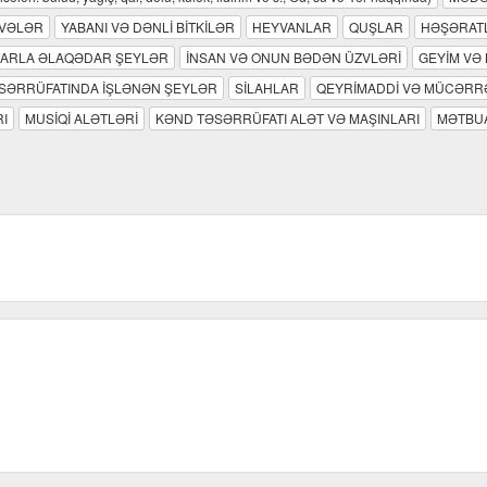
VƏLƏR
YABANI VƏ DƏNLİ BİTKİLƏR
HEYVANLAR
QUŞLAR
HƏŞƏRAT
LARLA ƏLAQƏDAR ŞEYLƏR
İNSAN VƏ ONUN BƏDƏN ÜZVLƏRİ
GEYİM VƏ
ƏSƏRRÜFATINDA İŞLƏNƏN ŞEYLƏR
SİLAHLAR
QEYRİMADDİ VƏ MÜCƏRR
I
MUSİQİ ALƏTLƏRİ
KƏND TƏSƏRRÜFATI ALƏT VƏ MAŞINLARI
MƏTBUA