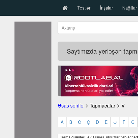
Testlər
İnşalar
Nağıllar
Saytımızda yerləşən tapmac
Əsas səhifə
Tapmacalar
V
A
B
C
Ç
D
E
Ə
F
G
(Səma cisimləri: Ay, Günəş, ulduzlar; təbiət hadi