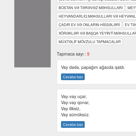
BOSTAN VƏ TƏRƏVƏZ MƏHSULLARI
MEY
HEYVANDARLIQ MƏHSULLARI VƏ HEYVAN
ÇADIR EV VƏ ONLARIN HİSSƏLƏRİ
EV T
XÖRƏKLƏR VƏ BAŞQA YEYİNTİ MƏHSULLAR
MÜXTƏLİF MÖVZULU TAPMACALAR
Tapmaca sayı :
5
Vay dədə, papağım ağacda qaldı.
Cavaba bax
Vay-vay uçar,
Vay-vay qonar,
Vay iliksiz,
Vay sümüksüz.
Cavaba bax