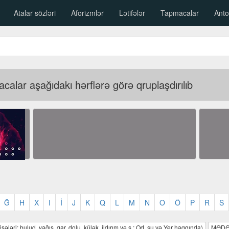
Atalar sözləri
Aforizmlər
Lətifələr
Tapmacalar
Anto
alar aşağıdakı hərflərə görə qruplaşdırılıb
Ğ
H
X
I
İ
J
K
Q
L
M
N
O
Ö
P
R
S
sələri: bulud, yağış, qar, dolu, külək, ildırım və s.; Od, su və Yer haqqında)
MƏDƏ