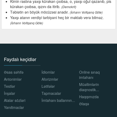
Kimin rastına yaxşı kürəkən çıxıbsa, o, yaxşı oğul qazanıb, pis
kürəkən çıxıbsa, qızını da itirib.
(Demokrit)
Təbiətin ən böyük möcüzəsi anadır.
(İohann Volfqanq Göte)
Yaxşı atanın verdiyi tərbiyəni heç bir məktəb verə bilməz.
(İohann Volfqanq Göte)
Faydalı keçidlər
Əsas səhifə
İdiomlar
Online sınaq
imtahanı
Antonimlər
Aforizmlər
Müəllimlərin
Testlər
Lətifələr
diaqnostik...
İnşalar
Tapmacalar
Haqqımızda
Atalar sözləri
İmtahanı ballarının...
Əlaqə
Yanıltmaclar