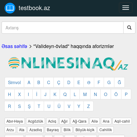
testbook.az
Toggl
navig
Əsas səhifə
"Valideyn-övlad" haqqında aforizmlər
Simvol
A
B
C
Ç
D
E
Ə
F
G
Ğ
H
X
I
İ
J
K
Q
L
M
N
O
Ö
P
R
S
Ş
T
U
Ü
V
Y
Z
Abır-Həya
Acgözlük
Aclıq
Ağıl
Ağ-Qara
Ailə
Ana
Aqil-cahil
Arzu
Ata
Azadlıq
Bayraq
Bilik
Böyük-kiçik
Cahillik