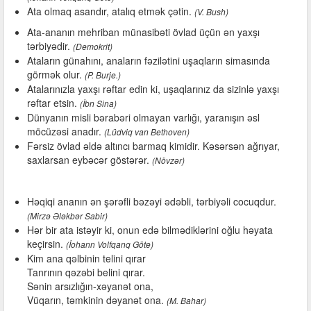
Ata olmaq asandır, atalıq etmək çətin.
(V. Bush)
Ata-ananın mehriban münasibəti övlad üçün ən yaxşı
tərbiyədir.
(Demokrit)
Ataların günahını, anaların fəzilətini uşaqların simasında
görmək olur.
(P. Burje.)
Atalarınızla yaxşı rəftar edin ki, uşaqlarınız da sizinlə yaxşı
rəftar etsin.
(İbn Sina)
Dünyanın misli bərabəri olmayan varlığı, yaranışın əsl
möcüzəsi anadır.
(Lüdviq van Bethoven)
Fərsiz övlad əldə altıncı barmaq kimidir. Kəsərsən ağrıyar,
saxlarsan eybəcər göstərər.
(Növzər)
Həqiqi ananın ən şərəfli bəzəyi ədəbli, tərbiyəli cocuqdur.
(Mirzə Ələkbər Sabir)
Hər bir ata istəyir ki, onun edə bilmədiklərini oğlu həyata
keçirsin.
(İohann Volfqanq Göte)
Kim ana qəlbinin telini qırar
Tanrının qəzəbi belini qırar.
Sənin arsızlığın-xəyanət ona,
Vüqarın, təmkinin dəyanət ona.
(M. Bahar)