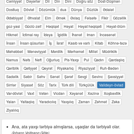
Cəmiyyət
Dəyərlər
Dil
Din
Dini
Doğru söz
Dost-Düşmən
Dostluq
Dövlət
Dözümlük
dua
Dünya
Düzlük
Ədalət
Ədəbiyyat
Əhvalat
Elm
Əmək
Əxlaq
Fəlsəfə
Fikir
Gözəllik
goz-yasi
Güclü-zəif
Həqiqət
Həyat
Həyat həqiqəti
Həyat-ölüm
Hikmət
İctimai rəy
İdeya
İgidlik
İhanət
Iman
İncəsənət
İnsan
İnsan qüsurları
İş
İsraf
Kasıb və varlı
Kitab
Köhnə-təzə
Məhəbbət
Mənəviyyat
Mərdlik
Mərhəmət
Millət
Müdriklik
Namus
Nəfs
Neft
Oğurluq
Pis-Yaxşı
Pul
Qadın
Qardaşlıq
Qəriblik
Qətiyyət
Qeyrət
Riyakarlıq
Riyaziyyat
Ruh-Bədən
Sadəlik
Səbir
Səhv
Sənət
Şərəf
Sevgi
Sevinc
Şəxsiyyət
Sirrlər
Siyasət
Söz
Tarix
Türk dili
Türkçülük
Valideyn-övlad
Var-dövlət
Vaxt
Vətən
Vicdan
Xəyanət
Xəzinə
Xoşbəxtlik
Yalan
Yaltaqlıq
Yaradıcılıq
Yaxşılıq
Zaman
Zəhmət
Zəka
Ziyalılıq
Ana, ata yaxşı tərbiyə almışlarsa, uşaqlar da tərbiyəli olar.
(İohann Volfqanq Göte)