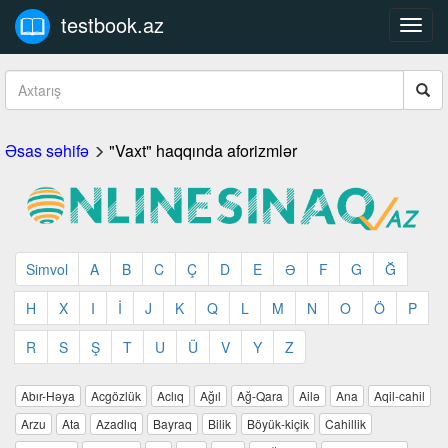
testbook.az
Toggl
navig
Əsas səhifə
"Vaxt" haqqında aforizmlər
Simvol
A
B
C
Ç
D
E
Ə
F
G
Ğ
H
X
I
İ
J
K
Q
L
M
N
O
Ö
P
R
S
Ş
T
U
Ü
V
Y
Z
Abır-Həya
Acgözlük
Aclıq
Ağıl
Ağ-Qara
Ailə
Ana
Aqil-cahil
Arzu
Ata
Azadlıq
Bayraq
Bilik
Böyük-kiçik
Cahillik