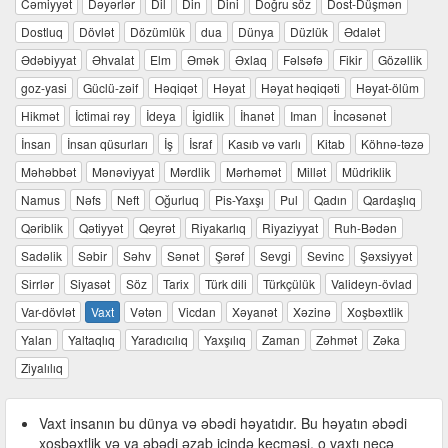
Cəmiyyət
Dəyərlər
Dil
Din
Dini
Doğru söz
Dost-Düşmən
Dostluq
Dövlət
Dözümlük
dua
Dünya
Düzlük
Ədalət
Ədəbiyyat
Əhvalat
Elm
Əmək
Əxlaq
Fəlsəfə
Fikir
Gözəllik
goz-yasi
Güclü-zəif
Həqiqət
Həyat
Həyat həqiqəti
Həyat-ölüm
Hikmət
İctimai rəy
İdeya
İgidlik
İhanət
Iman
İncəsənət
İnsan
İnsan qüsurları
İş
İsraf
Kasıb və varlı
Kitab
Köhnə-təzə
Məhəbbət
Mənəviyyat
Mərdlik
Mərhəmət
Millət
Müdriklik
Namus
Nəfs
Neft
Oğurluq
Pis-Yaxşı
Pul
Qadın
Qardaşlıq
Qəriblik
Qətiyyət
Qeyrət
Riyakarlıq
Riyaziyyat
Ruh-Bədən
Sadəlik
Səbir
Səhv
Sənət
Şərəf
Sevgi
Sevinc
Şəxsiyyət
Sirrlər
Siyasət
Söz
Tarix
Türk dili
Türkçülük
Valideyn-övlad
Var-dövlət
Vaxt
Vətən
Vicdan
Xəyanət
Xəzinə
Xoşbəxtlik
Yalan
Yaltaqlıq
Yaradıcılıq
Yaxşılıq
Zaman
Zəhmət
Zəka
Ziyalılıq
Vaxt insanın bu dünya və əbədi həyatıdır. Bu həyatın əbədi
xoşbəxtlik və ya əbədi əzab içində keçməsi, o vaxtı necə