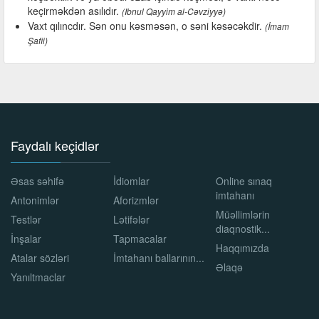
keçirməkdən asılıdır.
(Ibnul Qayyim al-Cəvziyyə)
Vaxt qılıncdır. Sən onu kəsməsən, o səni kəsəcəkdir.
(İmam
Şafii)
Faydalı keçidlər
Əsas səhifə
İdiomlar
Online sınaq
imtahanı
Antonimlər
Aforizmlər
Müəllimlərin
Testlər
Lətifələr
diaqnostik...
İnşalar
Tapmacalar
Haqqımızda
Atalar sözləri
İmtahanı ballarının...
Əlaqə
Yanıltmaclar