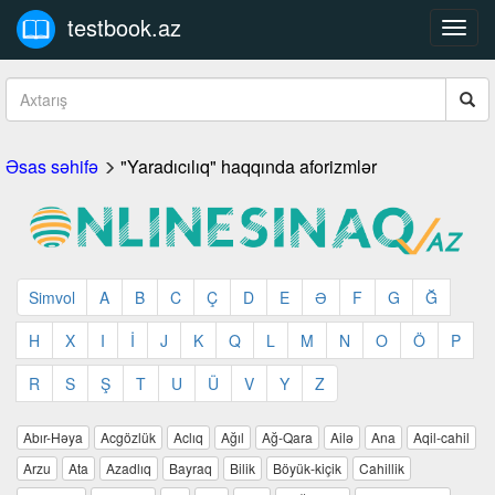
testbook.az
Toggl
navig
Əsas səhifə
"Yaradıcılıq" haqqında aforizmlər
Simvol
A
B
C
Ç
D
E
Ə
F
G
Ğ
H
X
I
İ
J
K
Q
L
M
N
O
Ö
P
R
S
Ş
T
U
Ü
V
Y
Z
Abır-Həya
Acgözlük
Aclıq
Ağıl
Ağ-Qara
Ailə
Ana
Aqil-cahil
Arzu
Ata
Azadlıq
Bayraq
Bilik
Böyük-kiçik
Cahillik