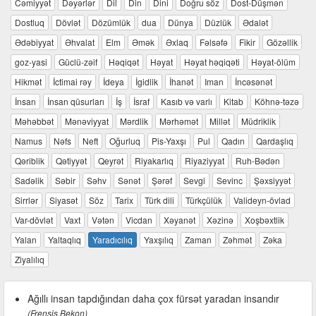
Cəmiyyət
Dəyərlər
Dil
Din
Dini
Doğru söz
Dost-Düşmən
Dostluq
Dövlət
Dözümlük
dua
Dünya
Düzlük
Ədalət
Ədəbiyyat
Əhvalat
Elm
Əmək
Əxlaq
Fəlsəfə
Fikir
Gözəllik
goz-yasi
Güclü-zəif
Həqiqət
Həyat
Həyat həqiqəti
Həyat-ölüm
Hikmət
İctimai rəy
İdeya
İgidlik
İhanət
Iman
İncəsənət
İnsan
İnsan qüsurları
İş
İsraf
Kasıb və varlı
Kitab
Köhnə-təzə
Məhəbbət
Mənəviyyat
Mərdlik
Mərhəmət
Millət
Müdriklik
Namus
Nəfs
Neft
Oğurluq
Pis-Yaxşı
Pul
Qadın
Qardaşlıq
Qəriblik
Qətiyyət
Qeyrət
Riyakarlıq
Riyaziyyat
Ruh-Bədən
Sadəlik
Səbir
Səhv
Sənət
Şərəf
Sevgi
Sevinc
Şəxsiyyət
Sirrlər
Siyasət
Söz
Tarix
Türk dili
Türkçülük
Valideyn-övlad
Var-dövlət
Vaxt
Vətən
Vicdan
Xəyanət
Xəzinə
Xoşbəxtlik
Yalan
Yaltaqlıq
Yaradıcılıq
Yaxşılıq
Zaman
Zəhmət
Zəka
Ziyalılıq
Ağıllı insan tapdığından daha çox fürsət yaradan insandır
(Frensis Bekon)