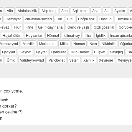
ra
Ailə
Alatələsiklik
Alqı-satqı
Ana
Aqil-cahil
Arzu
Ata
Ayıqlıq
A
k
Cəmiyyət
cin-atalar-sozleri
Din
Dini
Doğru söz
Dostluq
Dözümlü
-əvəz
Fikir
Fitnə
Gəlin-qayınana
Gənc və yaşlı
Gizli gözəllik
Görüb-e
Həyat-ölüm
Heyvanlar
Hörmət
İctimai rəy
İftira
İgidlik
İnsan qüsurla
Mənəviyyat
Mərdlik
Mərhəmət
Millət
Namus
Nəfs
Nikbinlik
Oğurlu
Qətiyyət
Qeybət
Qeyrət
Qonşular
Ruh-Bədən
Rüşvət
Sayıqlıq
Sə
ik
Ümid
Valideyn-övlad
Var-dövlət
Vətən
Xainlik
Xeyir-şər
Xeyriyyəç
sən çox yemə.
layıb.
ən qorxar?
dən çəkinər?)
n.