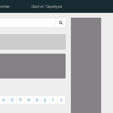
nimlər
Daxil ol / Qeydiyyat
O
Ö
P
R
S
Ş
T
U