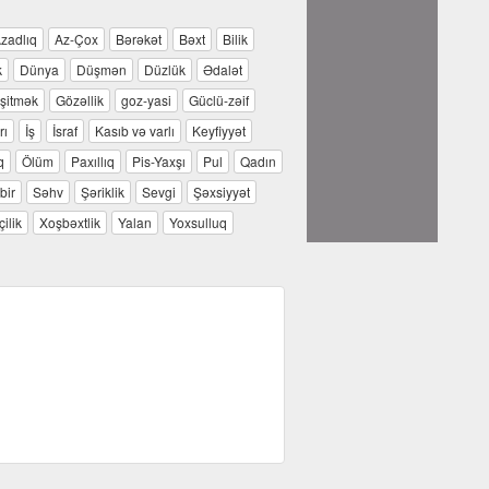
zadlıq
Az-Çox
Bərəkət
Bəxt
Bilik
k
Dünya
Düşmən
Düzlük
Ədalət
şitmək
Gözəllik
goz-yasi
Güclü-zəif
rı
İş
İsraf
Kasıb və varlı
Keyfiyyət
q
Ölüm
Paxıllıq
Pis-Yaxşı
Pul
Qadın
bir
Səhv
Şəriklik
Sevgi
Şəxsiyyət
ilik
Xoşbəxtlik
Yalan
Yoxsulluq