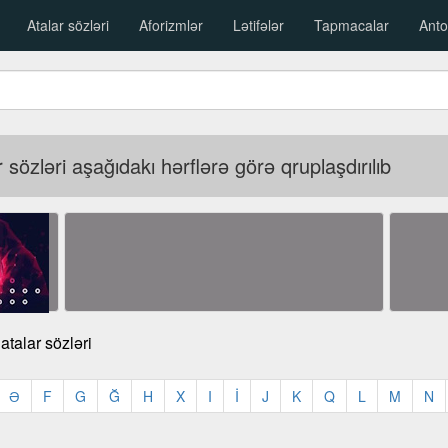
Atalar sözləri
Aforizmlər
Lətifələr
Tapmacalar
Anto
sözləri aşağıdakı hərflərə görə qruplaşdırılıb
talar sözləri
Ə
F
G
Ğ
H
X
I
İ
J
K
Q
L
M
N