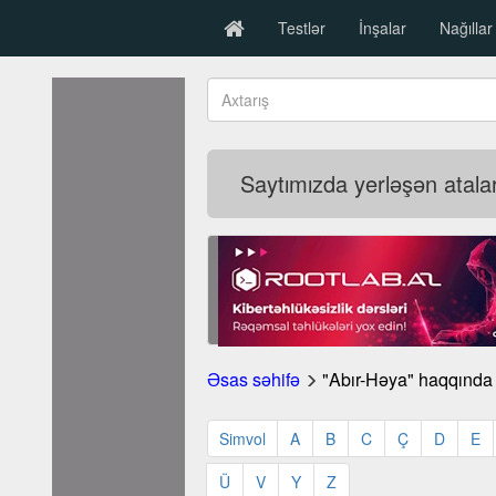
Testlər
İnşalar
Nağıllar
Saytımızda yerləşən atalar 
Əsas səhifə
"Abır-Həya" haqqında a
Simvol
A
B
C
Ç
D
E
Ü
V
Y
Z