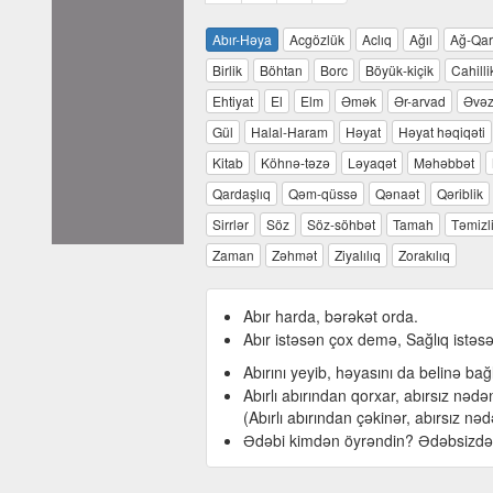
Abır-Həya
Acgözlük
Aclıq
Ağıl
Ağ-Qa
Birlik
Böhtan
Borc
Böyük-kiçik
Cahilli
Ehtiyat
El
Elm
Əmək
Ər-arvad
Əvəz
Gül
Halal-Haram
Həyat
Həyat həqiqəti
Kitab
Köhnə-təzə
Ləyaqət
Məhəbbət
Qardaşlıq
Qəm-qüssə
Qənaət
Qəriblik
Sirrlər
Söz
Söz-söhbət
Tamah
Təmizl
Zaman
Zəhmət
Ziyalılıq
Zorakılıq
Abır harda, bərəkət orda.
Abır istəsən çox demə, Sağlıq istə
Abırını yeyib, həyasını da belinə bağ
Abırlı abırından qorxar, abırsız nəd
(Abırlı abırından çəkinər, abırsız nə
Ədəbi kimdən öyrəndin? Ədəbsizdə